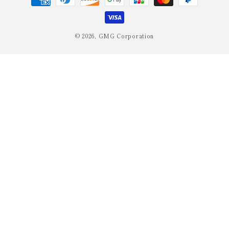
済
方
法
© 2026,
GMG Corporation