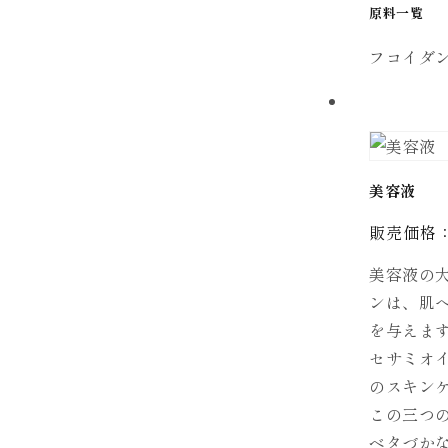
原料一覧
フコイダ
美容液
販売価格： 
美容液の
ンは、肌
を与えま
セサミオ
のスキン
この三つ
ベタづか