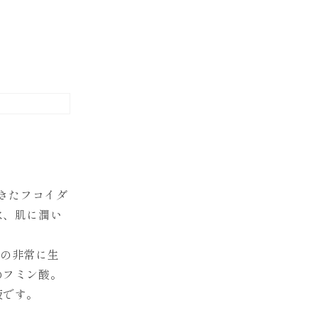
きたフコイダ
水、肌に潤い
用の非常に生
のフミン酸。
液です。