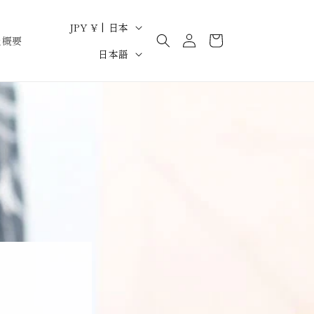
ロ
国
カ
JPY ¥ | 日本
グ
ー
社概要
/
言
イ
日本語
ト
地
ン
語
域