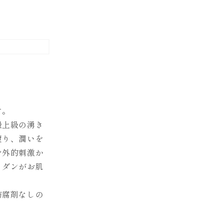
す。
最上級の湧き
渡り、潤いを
を外的刺激か
イダンがお肌
防腐剤なしの