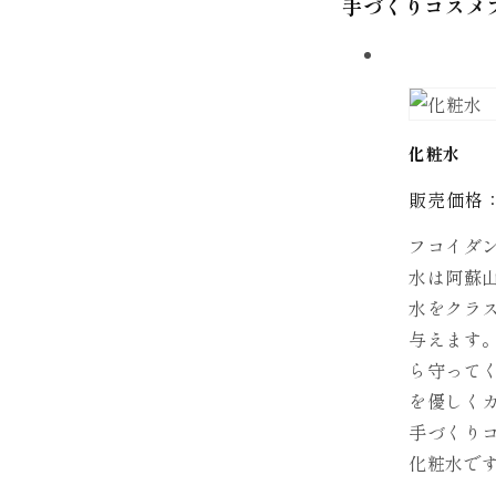
手づくりコスメ
化粧水
販売価格： 
フコイダ
水は阿蘇
水をクラ
与えます
ら守って
を優しく
手づくり
化粧水で