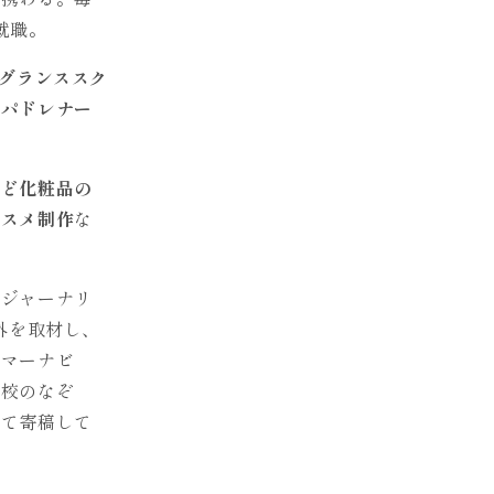
就職。
レグランススク
ンパドレナー
など化粧品の
コスメ制作
な
ージャーナリ
外を取材し、
ンマーナビ
学校のなぞ
して寄稿して