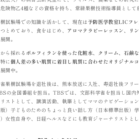
危険物乙4種などの資格を持ち、常緑果樹技術指導員として
果樹試験場での知識を活かして、現在は
予防医学教室LICフ
もつとめており、食をはじめ、
アロマテラピーレッスン、リ
を展開。
苔から採れる
ポルフィランを使った化粧水、クリーム、石鹸
、特に
個人差の多い肌質に着目し肌質に合わせたオリジナル
て展開中。
産省果樹試験場を退社後は、熊本放送に入社、寿退社後フリ
BSの全国番組を担当。TBSでは、文部科学省を担当し国内
ナリストとして、講演活動、執筆としてママのナビゲーショ
出版）子どものためのちょっと良い話し方（日本標準出版）
版）女性自身や、日経ヘルスなどにも教育ジャーナリストと