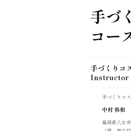
手づ
コー
手づくりコ
Instructor
手づくりコス
中村 弥和
福岡県八女
（現、独立