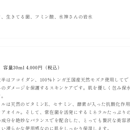
ン、生きてる菌、フミン酸、水神さんの岩水
容量30ml 4,000円（税込）
大半はフコイダン、100%トンガ王国産天然モズク使用してで
へのダメージを保護するスキンケアです。肌を優しく包み保
す。
イルは天然のビタミンE、セサミン、酵素が入った抗酸化作
ケアオイル。そして、常在菌を活発にするミネラルたっぷり
の成分を絶妙なバランスでを配合した、とっても贅沢な美容
ない滑らかな使用感なのに肌をしっかり保湿します。