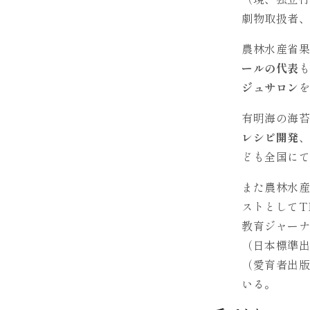
劇物取扱者、
農林水産省
ールの代表
ジュサロン
有明海の海
レシピ開発
ども全国に
また農林水
ストとしてT
教育ジャー
（日本標準
（愛育者出
いる。