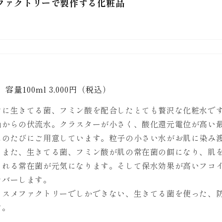
ファクトリーで製作する化粧品
容量100ml 3,000円（税込）
ンに生きてる菌、フミン酸を配合したとても贅沢な化粧水で
山からの伏流水。クラスターが小さく、酸化還元電位が高い
スのたびにご用意しています。粒子の小さい水がお肌に染み
。また、生きてる菌、フミン酸が肌の常在菌の餌になり、肌
くれる常在菌が元気になります。そして保水効果が高いフコ
カバーします。
コスメファクトリーでしかできない、生きてる菌を使った、
す。