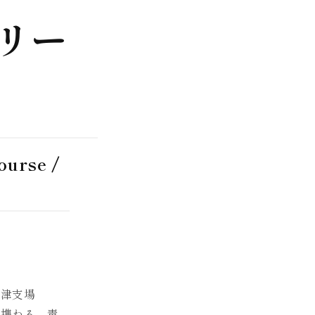
リー
ourse /
之津支場
に携わる。毒